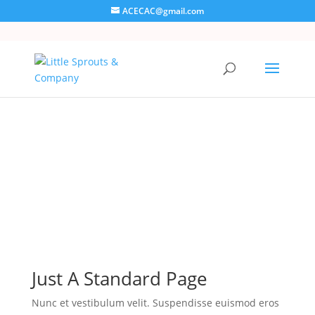
ACECAC@gmail.com
Page Title
Here is a basic page layout with no sidebar
Just A Standard Page
Nunc et vestibulum velit. Suspendisse euismod eros