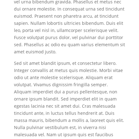
vel urna bibendum gravida. Phasellus et metus nec
dui ornare molestie. In consequat urna sed tincidunt
euismod. Praesent non pharetra arcu, at tincidunt
sapien. Nullam lobortis ultricies bibendum. Duis elit
leo, porta vel nisl in, ullamcorper scelerisque velit.
Fusce volutpat purus dolor, vel pulvinar dui porttitor
sed. Phasellus ac odio eu quam varius elementum sit
amet euismod justo.
Sed sit amet blandit ipsum, et consectetur libero.
Integer convallis at metus quis molestie. Morbi vitae
odio ut ante molestie scelerisque. Aliquam erat
volutpat. Vivamus dignissim fringilla semper.
Aliquam imperdiet dui a purus pellentesque, non
ornare ipsum blandit. Sed imperdiet elit in quam
egestas lacinia nec sit amet dui. Cras malesuada
tincidunt ante, in luctus tellus hendrerit at. Duis
massa mauris, bibendum a mollis a, laoreet quis elit.
Nulla pulvinar vestibulum est, in viverra nisi
malesuada vel. Nam ut ipsum quis est faucibus